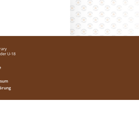
rary
 der U-18
e
ssum
lärung