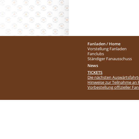
Fanladen / Home
Vorstellung Fanladen
Fanclubs
Ständiger Fanausschuss
News
TICKETS
Die nächsten Auswärtsfahr
Hinweise zur Teilnahme an
Vorbestellung offizieller Fa