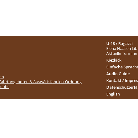
U-18 / Ragazzi
Elena Haasen Lib
Aktuelle Termine
Kiezkick
Einfache Sprach
Audio Guide
ten
Kontakt / Impre
 Fahrtangeboten & Auswärtsfahrten-Ordnung
nclubs
Datenschutzerk
English