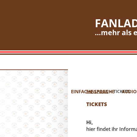
FANLAD
…mehr als e
EINFACHE SPRACHE
FANLADEN
»
TICKETS
AUDIO
TICKETS
Hi,
hier findet ihr Infor