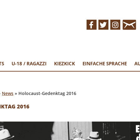
EN ST.PAULI
in Fanprojekt
TS
U-18 / RAGAZZI
KIEZKICK
EINFACHE SPRACHE
AU
»
News
»
Holocaust-Gedenktag 2016
KTAG 2016