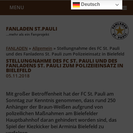
Deutsch
MENU
FANLADEN ST.PAULI
…mehr als ein Fanprojekt
FANLADEN
»
Allgemein
»
Stellungnahme des FC St. Pauli
und des Fanladens St. Pauli zum Polizeieinsatz in Bielefeld
STELLUNGNAHME DES FC ST. PAULI UND DES
FANLADENS ST. PAULI ZUM POLIZEIEINSATZ IN
BIELEFELD
05.11.2018
Mit großer Betroffenheit hat der FC St. Pauli am
Sonntag zur Kenntnis genommen, dass rund 250
Anhänger der Braun-Weißen aufgrund von
polizeilichen Maßnahmen am Bielefelder
Hauptbahnhof daran gehindert worden sind, das
Spiel der Kiezkicker bei Arminia Bielefeld zu