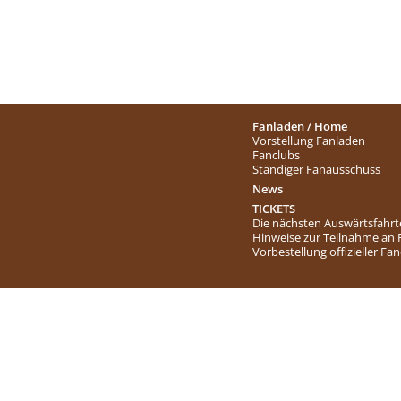
Fanladen / Home
Vorstellung Fanladen
Fanclubs
Ständiger Fanausschuss
News
TICKETS
Die nächsten Auswärtsfahr
Hinweise zur Teilnahme an
Vorbestellung offizieller Fa