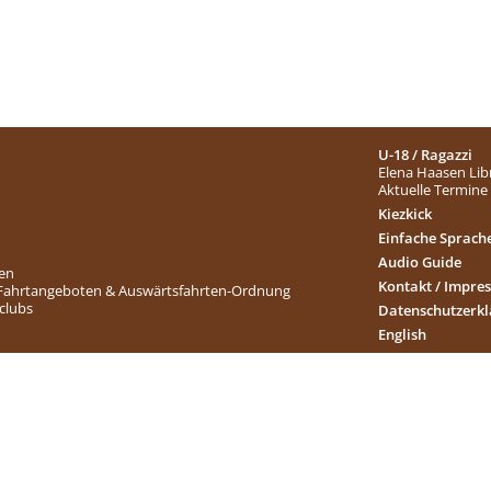
U-18 / Ragazzi
Elena Haasen Lib
Aktuelle Termine
Kiezkick
Einfache Sprach
Audio Guide
ten
Kontakt / Impre
 Fahrtangeboten & Auswärtsfahrten-Ordnung
nclubs
Datenschutzerk
English