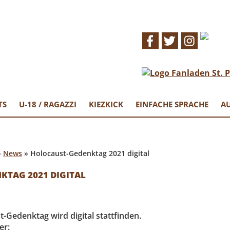
EN ST.PAULI
in Fanprojekt
TS
U-18 / RAGAZZI
KIEZKICK
EINFACHE SPRACHE
AU
»
News
»
Holocaust-Gedenktag 2021 digital
KTAG 2021 DIGITAL
-Gedenktag wird digital stattfinden.
er: