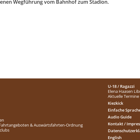
lenen Wegführung vom Bahnhof zum Stadion.
U-18 / Ragazzi
Elena Haasen Lib
Aktuelle Termine
Kiezkick
Einfache Sprach
Audio Guide
ten
Kontakt / Impre
 Fahrtangeboten & Auswärtsfahrten-Ordnung
nclubs
Datenschutzerk
English