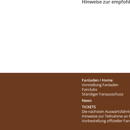
Hinweise zur empfoh
Fanladen / Home
Vorstellung Fanladen
Fanclubs
Ständiger Fanausschuss
News
TICKETS
Die nächsten Auswärtsfahr
Hinweise zur Teilnahme an
Vorbestellung offizieller Fa