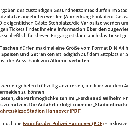
rgaben des zuständigen Gesundheitsamtes dürfen im Stadi
Sitzplätze
angeboten werden (Anmerkung Fanladen: Das wa
 Die eigentlichen Gäste-Stehplätze/die Variositze werden u
igen Tickets findet Ihr eine
Information über den zugewie
usschließlich für diesen Eingang ist dann auch das Ticket g
 Taschen
dürfen maximal eine Größe vom Format DIN A4 
n Speisen und Getränken
ist lediglich auf dem Sitzplatz erl
 ist der Ausschank von
Alkohol verboten
.
 werden gebeten frühzeitig anzureisen, um kurz vor dem An
 vermeiden zu können.
beten, die Parkmöglichkeiten im „Ferdinand-Wilhelm-Fri
 zu nutzen. Die Anfahrt erfolgt über die „Stadionbrücke
ahrtsskizze Stadion Hannover (PDF)
d noch die
Faninfos der Polizei Hannover (PDF)
– inklusive