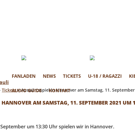
EN ST.PAULI
in Fanprojekt
FANLADEN
NEWS
TICKETS
U-18 / RAGAZZI
KI
»
Tickets
»
Auswärtsspiel in Hannover am Samstag, 11. September
AUDIO GUIDE
KONTAKT
 HANNOVER AM SAMSTAG, 11. SEPTEMBER 2021 UM 1
September um 13:30 Uhr spielen wir in Hannover.