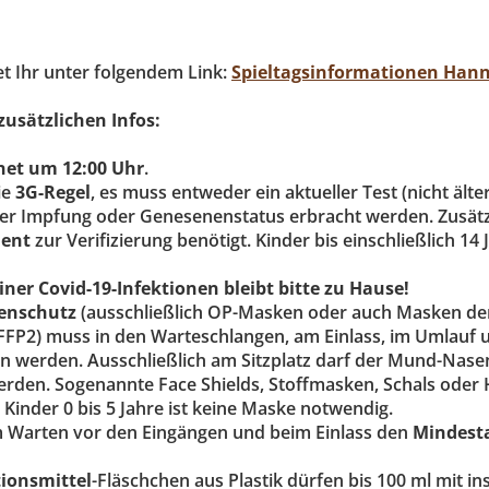
et Ihr unter folgendem Link:
Spieltagsinformationen Han
zusätzlichen Infos:
net um 12:00 Uhr
.
ie
3G-Regel
, es muss entweder ein aktueller Test (nicht älte
er Impfung oder Genesenenstatus erbracht werden. Zusätzl
ent
zur Verifizierung benötigt. Kinder bis einschließlich 14
iner Covid-19-Infektionen bleibt bitte zu Hause!
enschutz
(ausschließlich OP-Masken oder auch Masken de
FP2) muss in den Warteschlangen, am Einlass, im Umlauf
en werden. Ausschließlich am Sitzplatz darf der Mund-Nase
en. Sogenannte Face Shields, Stoffmasken, Schals oder H
 Kinder 0 bis 5 Jahre ist keine Maske notwendig.
m Warten vor den Eingängen und beim Einlass den
Mindest
ionsmittel
-Fläschchen aus Plastik dürfen bis 100 ml mit 