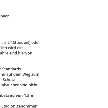
nover
r als 24 Stunden!) oder
ich wird ein
 Jahre sind hiervon
r Standards
 und auf dem Weg zum
n-Schutz
alstücher sind nicht
abstand
von 1,5m
ins Stadion genommen