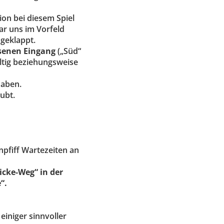
on bei diesem Spiel
r uns im Vorfeld
mgeklappt.
senen Eingang
(„Süd“
ültig beziehungsweise
haben.
aubt.
pfiff Wartezeiten an
cke-Weg“ in der
“.
 einiger sinnvoller