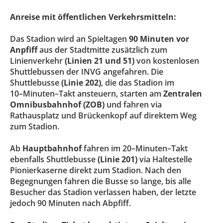
Anreise mit öffentlichen Verkehrsmitteln:
Das Stadion wird an Spieltagen
90 Minuten vor
Anpfiff
aus der Stadtmitte zusätz
lich zum
Linienverkehr
(Linien 21 und 51)
von kostenlosen
Shuttlebussen der INVG angefahren. Die
Shuttl
ebusse
(Linie 202)
, die das Stadion im
10
–
Minuten
–
Takt ansteuern, starten am
Zentralen
Omnibusbahnhof (ZOB)
und fahren via
Rathausplatz und Brückenkopf auf direktem Weg
zum Stadion.
Ab
Hauptbahnhof
fahren im 20
–
Minuten
–
Takt
ebenfalls Shuttlebusse
(L
inie 201)
via Haltestelle
Pionier
kaserne direkt zum Stadion. Nach den
Begegnungen fahren die Busse so lange, bis alle
Besucher
das Stadion verlassen haben, der letzte
jedoch 90 Minuten nach Abpfiff.