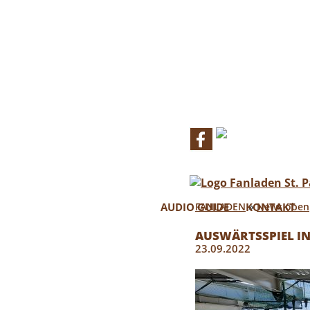
FANLAD
…mehr als e
AUDIO GUIDE
FANLADEN
KONTAKT
»
News oben
AUSWÄRTSSPIEL IN
23.09.2022