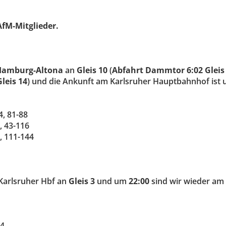
AfM-Mitglieder.
Hamburg-Altona
an
Gleis 10
(
Abfahrt Dammtor 6:02 Gleis 
leis 14
) und die Ankunft am Karlsruher Hauptbahnhof ist
4, 81-88
, 43-116
, 111-144
arlsruher Hbf an
Gleis 3
und um
22:00
sind wir wieder a
44