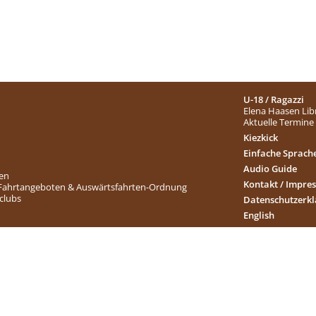
U-18 / Ragazzi
Elena Haasen Lib
Aktuelle Termine
Kiezkick
Einfache Sprach
Audio Guide
ten
Kontakt / Impre
 Fahrtangeboten & Auswärtsfahrten-Ordnung
nclubs
Datenschutzerk
English