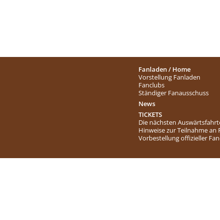
Fanladen / Home
Vorstellung Fanladen
Fanclubs
Ständiger Fanausschuss
News
TICKETS
Die nächsten Auswärtsfahr
Hinweise zur Teilnahme an
Vorbestellung offizieller Fa